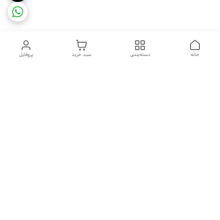
خانه
دسته‌بندی
سبد خرید
پروفایل
دسترسی سریع
ضمانت ترب
رضایتمندی مشتری
اینماد
قوانین و مقررات
تماس با ما
سیاست حریم خصوصی
درباره فروشگاه و محصولات