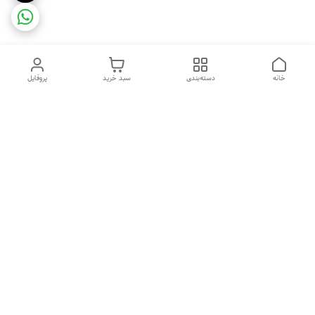
خانه
دسته‌بندی
سبد خرید
پروفایل
دسترسی سریع
ضمانت ترب
رضایتمندی مشتری
اینماد
قوانین و مقررات
تماس با ما
سیاست حریم خصوصی
درباره فروشگاه و محصولات