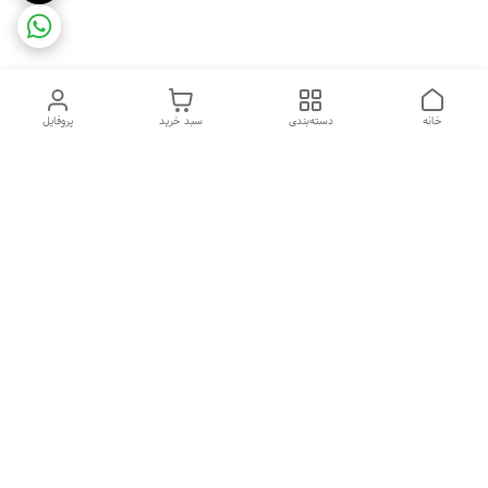
خانه
دسته‌بندی
سبد خرید
پروفایل
دسترسی سریع
ضمانت ترب
رضایتمندی مشتری
اینماد
قوانین و مقررات
تماس با ما
سیاست حریم خصوصی
درباره فروشگاه و محصولات