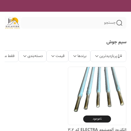
جستجو
سیم جوش
پربازدیدترین
برندها
قیمت
دسته‌بندی
فقط محصو
ناموجود
الکترود آلومینیوم ELECTRA کد 3.2