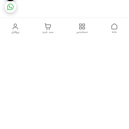
خانه
دسته‌بندی
سبد خرید
پروفایل
دسترسی سریع
ضمانت ترب
رضایتمندی مشتری
اینماد
قوانین و مقررات
تماس با ما
سیاست حریم خصوصی
درباره فروشگاه و محصولات