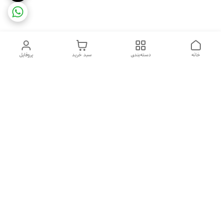
خانه
دسته‌بندی
سبد خرید
پروفایل
دسترسی سریع
ضمانت ترب
رضایتمندی مشتری
اینماد
قوانین و مقررات
تماس با ما
سیاست حریم خصوصی
درباره فروشگاه و محصولات