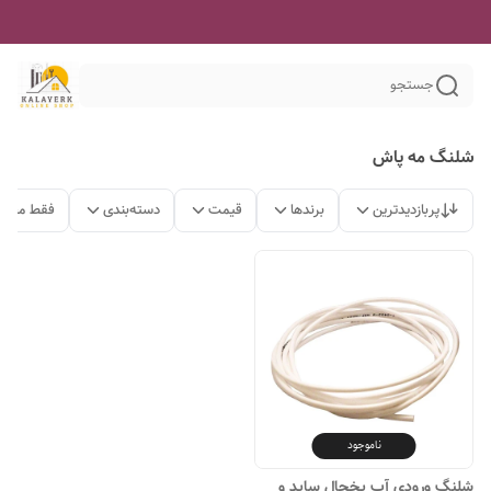
جستجو
شلنگ مه پاش
پربازدیدترین
برندها
قیمت
دسته‌بندی
فقط محصو
ناموجود
شلنگ ورودی آب یخچال ساید و