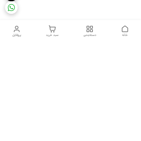
خانه
دسته‌بندی
سبد خرید
پروفایل
دسترسی سریع
ضمانت ترب
رضایتمندی مشتری
اینماد
قوانین و مقررات
تماس با ما
سیاست حریم خصوصی
درباره فروشگاه و محصولات