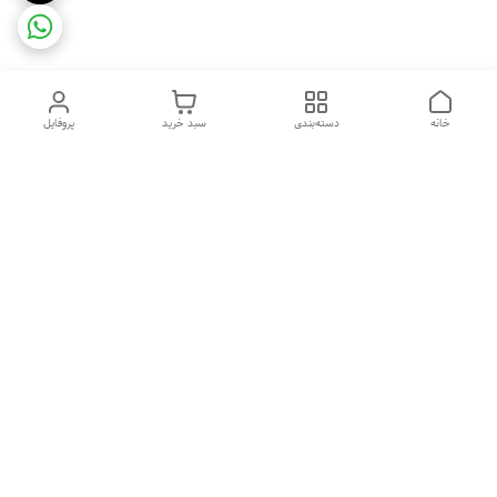
خانه
دسته‌بندی
سبد خرید
پروفایل
دسترسی سریع
ضمانت ترب
رضایتمندی مشتری
اینماد
قوانین و مقررات
تماس با ما
سیاست حریم خصوصی
درباره فروشگاه و محصولات