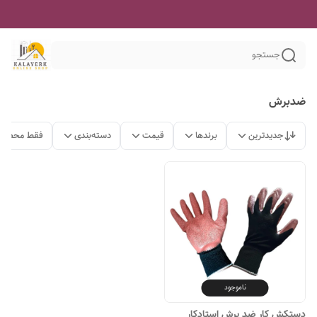
جستجو
ضدبرش
جدیدترین
برندها
قیمت
دسته‌بندی
فقط محصولا
ناموجود
دستکش کار ضد برش استادکار