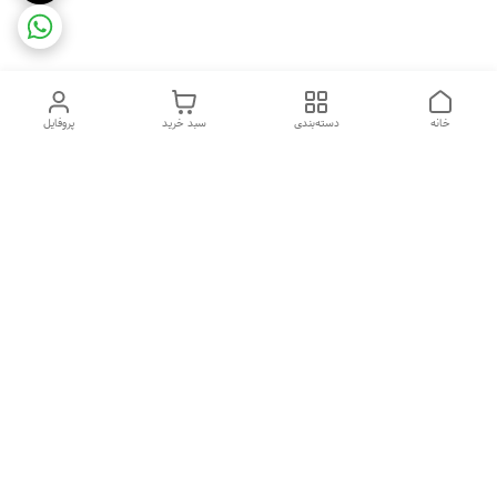
خانه
دسته‌بندی
سبد خرید
پروفایل
دسترسی سریع
ضمانت ترب
رضایتمندی مشتری
اینماد
قوانین و مقررات
تماس با ما
سیاست حریم خصوصی
درباره فروشگاه و محصولات