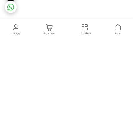
خانه
دسته‌بندی
سبد خرید
پروفایل
دسترسی سریع
ضمانت ترب
رضایتمندی مشتری
اینماد
قوانین و مقررات
تماس با ما
سیاست حریم خصوصی
درباره فروشگاه و محصولات