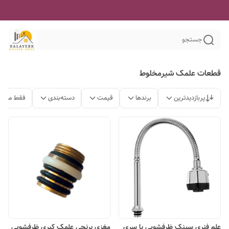
جستجو
قطعات علمک شیرمخلوط
پربازدیدترین
برندها
قیمت
دسته‌بندی
فقط محصو
علم فنری سینک ظرفشویی با سری
مغزی برنجی علمک کبری ظرفشویی