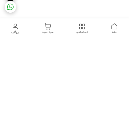
خانه
دسته‌بندی
سبد خرید
پروفایل
دسترسی سریع
ضمانت ترب
رضایتمندی مشتری
اینماد
قوانین و مقررات
تماس با ما
سیاست حریم خصوصی
درباره فروشگاه و محصولات