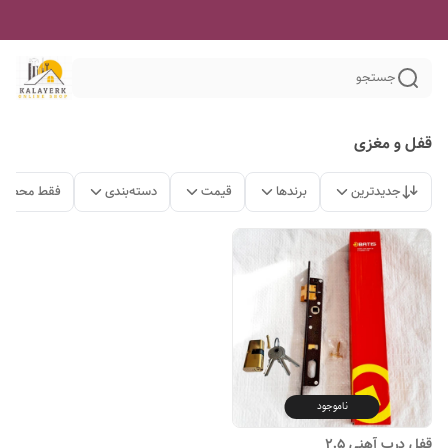
جستجو
قفل و مغزی
جدیدترین
برندها
قیمت
دسته‌بندی
فقط محصولا
ناموجود
قفل درب آهنی ۲.۵