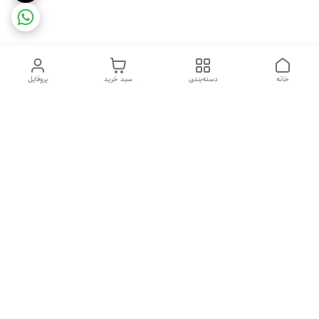
خانه
دسته‌بندی
سبد خرید
پروفایل
دسترسی سریع
ضمانت ترب
رضایتمندی مشتری
اینماد
قوانین و مقررات
تماس با ما
سیاست حریم خصوصی
درباره فروشگاه و محصولات