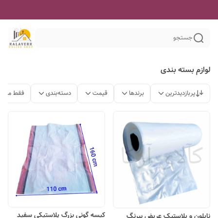
جستجو
لوازم بسته بندی
پربازدیدترین
برندها
قیمت
دسته‌بندی
فقط محصو
کیسه گونی بزرگ پلاستیکی سفید
نایلون و پلاستیک عریض بیرنگ