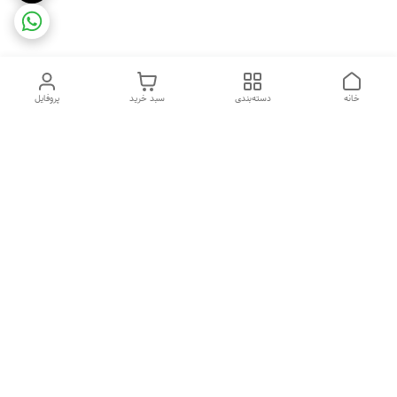
خانه
دسته‌بندی
سبد خرید
پروفایل
دسترسی سریع
ضمانت ترب
رضایتمندی مشتری
اینماد
قوانین و مقررات
تماس با ما
سیاست حریم خصوصی
درباره فروشگاه و محصولات