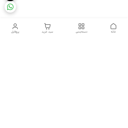
خانه
دسته‌بندی
سبد خرید
پروفایل
دسترسی سریع
ضمانت ترب
رضایتمندی مشتری
اینماد
قوانین و مقررات
تماس با ما
سیاست حریم خصوصی
درباره فروشگاه و محصولات