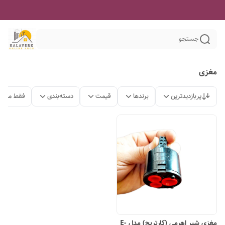
جستجو
مغزی
پربازدیدترین
برندها
قیمت
دسته‌بندی
فقط محصو
مغزی شیر اهرمی (کارتریج) مدل E-