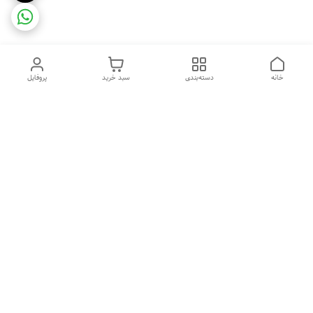
خانه
دسته‌بندی
سبد خرید
پروفایل
دسترسی سریع
ضمانت ترب
رضایتمندی مشتری
اینماد
قوانین و مقررات
تماس با ما
سیاست حریم خصوصی
درباره فروشگاه و محصولات