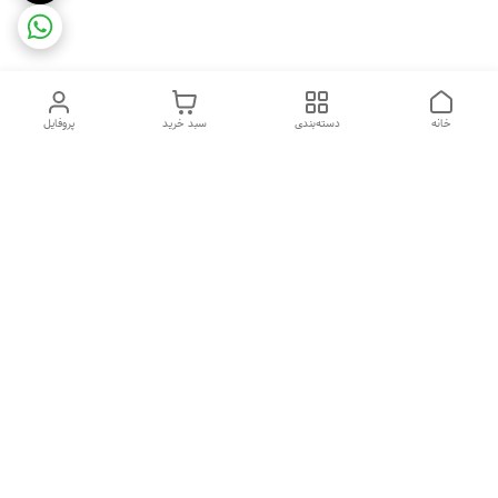
خانه
دسته‌بندی
سبد خرید
پروفایل
دسترسی سریع
ضمانت ترب
رضایتمندی مشتری
اینماد
قوانین و مقررات
تماس با ما
سیاست حریم خصوصی
درباره فروشگاه و محصولات