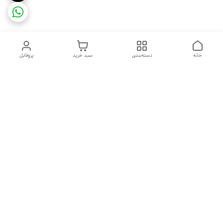
خانه
دسته‌بندی
سبد خرید
پروفایل
دسترسی سریع
ضمانت ترب
رضایتمندی مشتری
اینماد
قوانین و مقررات
تماس با ما
سیاست حریم خصوصی
درباره فروشگاه و محصولات