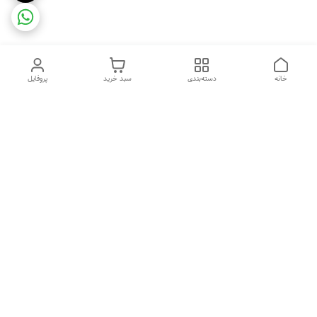
خانه
دسته‌بندی
سبد خرید
پروفایل
دسترسی سریع
ضمانت ترب
رضایتمندی مشتری
اینماد
قوانین و مقررات
تماس با ما
سیاست حریم خصوصی
درباره فروشگاه و محصولات