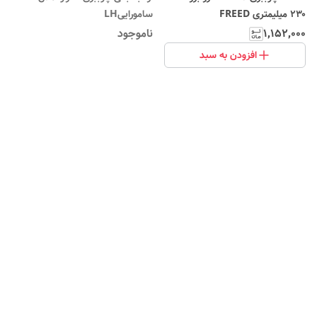
۲۳۰ میلیمتری FREED
ساموراییLH
۱٬۱۵۲٬۰۰۰
ناموجود
افزودن به سبد