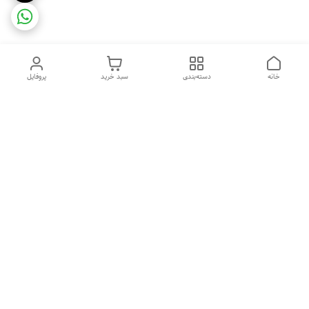
خانه
دسته‌بندی
سبد خرید
پروفایل
دسترسی سریع
ضمانت ترب
رضایتمندی مشتری
اینماد
قوانین و مقررات
تماس با ما
سیاست حریم خصوصی
درباره فروشگاه و محصولات