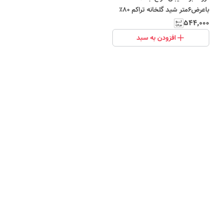
باعرض6متر شید گلخانه تراکم ۸۰٪
ضدآفتاب (آنتی یووی) تورینه بافت
۵۴۴٬۰۰۰
SHADE NET GREEN
افزودن به سبد