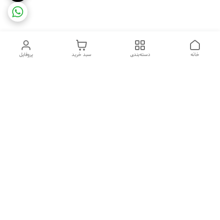
خانه
دسته‌بندی
سبد خرید
پروفایل
دسترسی سریع
ضمانت ترب
رضایتمندی مشتری
اینماد
قوانین و مقررات
تماس با ما
سیاست حریم خصوصی
درباره فروشگاه و محصولات