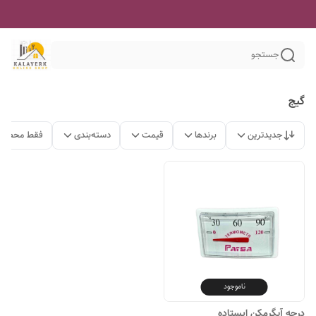
جستجو
گیج
جدیدترین
برندها
قیمت
دسته‌بندی
فقط محصولا
ناموجود
درجه آبگرمکن ایستاده