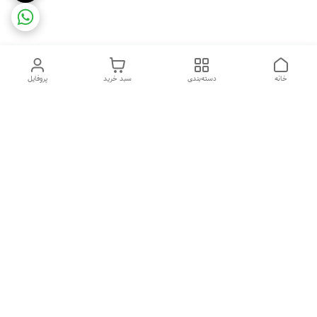
خانه
دسته‌بندی
سبد خرید
پروفایل
دسترسی سریع
ضمانت ترب
رضایتمندی مشتری
اینماد
قوانین و مقررات
تماس با ما
سیاست حریم خصوصی
درباره فروشگاه و محصولات