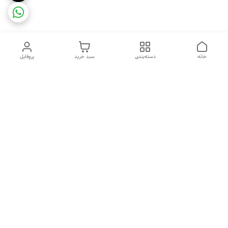
خانه
دسته‌بندی
سبد خرید
پروفایل
دسترسی سریع
ضمانت ترب
رضایتمندی مشتری
اینماد
قوانین و مقررات
تماس با ما
سیاست حریم خصوصی
درباره فروشگاه و محصولات