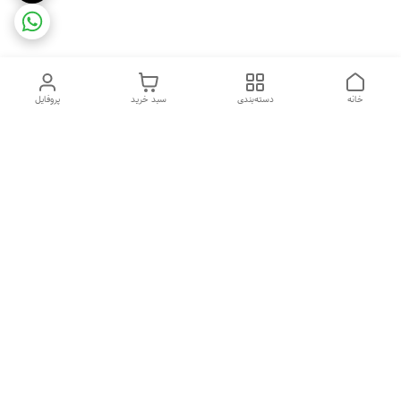
خانه
دسته‌بندی
سبد خرید
پروفایل
دسترسی سریع
ضمانت ترب
رضایتمندی مشتری
اینماد
قوانین و مقررات
تماس با ما
سیاست حریم خصوصی
درباره فروشگاه و محصولات