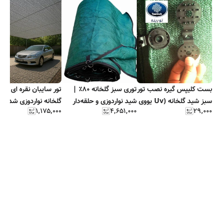
بست کلیپس گیره نصب تور
توری سبز گلخانه ۸۰٪ |
تور سایبان نقره ا
سبز شید گلخانه (Uv یووی
شید نواردوزی و حلقه‌دار
گلخانه نواردوزی شده و
۱٬۱۷۵٬۰۰۰
۴٬۶۵۱٬۰۰۰
۲۹٬۰۰۰
دار )
مقاوم
حلقه دار فلزی