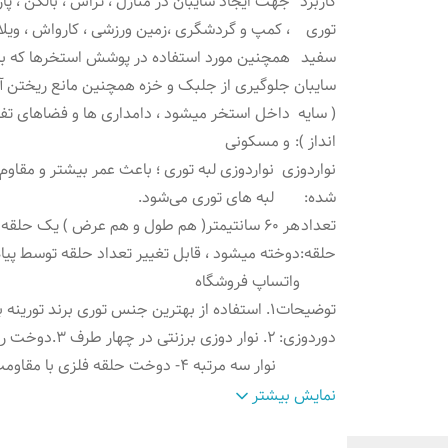
کاربرد
جهت ایجاد سایبان در منازل ، تراس ، بالکن ، پا
توری
، کمپ و گردشگری ،زمین ورزشی ، کارواش ، ویلا 
سفید
همچنین مورد استفاده در پوشش استخرها که ب
سایبان
جلوگیری از جلبک و خزه همچنین مانع ریختن 
( سایه
داخل استخر میشود ، دامداری ها و فضاهای تف
انداز )
:
و مسکونی
نواردوزی
نواردوزی لبه توری ؛ باعث عمر بیشتر و مقاو
شده
:
لبه های توری می‌شود.
تعداد
هر ۶۰ سانتیمتر( هم طول و هم عرض ) یک حلقه
حلقه
:
دوخته میشود ، قابل تغییر تعداد حلقه توسط پیام
واتساپ فروشگاه
توضیحات
1. استفاده از بهترین جنس توری برند تورینه 
دوردوزی
:
۲. نوار دوزی برزنتی در چهار طرف 
نوار سه مرتبه ۴- دوخت حلقه فلزی با مقاومت بالا
ویژگی
:
رنگ سفید ، جنس پلی اتیلن ، ضدآفتاب
نمایش بیشتر