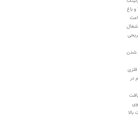
رکینگ
و باغ
اعث
آشغال
ریحی
م شدن
 فلزی
 در
بافت
۳.دوخت روی