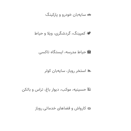
🚗 سایه‌بان خودرو و پارکینگ
🏕 کمپینگ، گردشگری، ویلا و حیاط
🏫 حیاط مدرسه، ایستگاه تاکسی
🏊 استخر روباز، سایه‌بان کولر
🕌 حسینیه، موکب، دیوار باغ، تراس و بالکن
🧽 کارواش و فضاهای خدماتی روباز