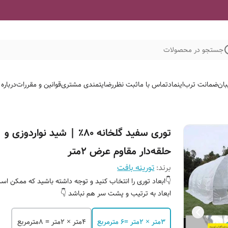
جستجو در محصولات
لات ما
قوانین و مقررات
رضایتمندی مشتری
ثبت نظر
تماس با ما
اینماد
ضمانت ترب
گلخ
توری سفید گلخانه ۸۰٪ | شید نواردوزی و
حلقه‌دار مقاوم عرض ۲متر
تورینه بافت
برند:
ابعاد توری را انتخاب کنید و توجه داشته باشید که ممکن است
ابعاد به ترتیب و پشت سر هم نباشد 👇
۴متر × ۲متر = ۸مترمربع
۳متر × ۲متر =۶ مترمربع