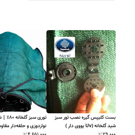
بست کلیپس گیره نصب تور سبز
توری سبز گلخانه
شید گلخانه (Uv یووی دار )
نواردوزی و حلقه‌دار مقاوم
۴٬۶۵۱٬۰۰۰
۲۹٬۰۰۰