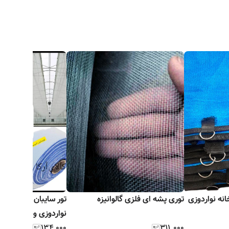
ی شید گلخانه نواردوزی
توری پشه ای فلزی گالوانیزه
تور سایبان سفید شید
نواردوزی وحلقه دار ض
۳۱۱٬۰۰۰
بافت
۱۳۴٬۰۰۰