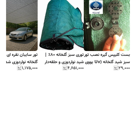
بست کلیپس گیره نصب تور
توری سبز گلخانه ۸۰٪ |
تور سایبان نقره ا
سبز شید گلخانه (Uv یووی
شید نواردوزی و حلقه‌دار
گلخانه نواردوزی شده و
۱٬۱۷۵٬۰۰۰
۴٬۶۵۱٬۰۰۰
۲۹٬۰۰۰
دار )
مقاوم
حلقه دار فلزی