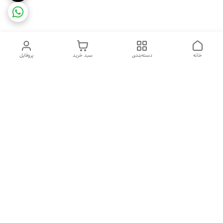
خانه
دسته‌بندی
سبد خرید
پروفایل
دسترسی سریع
ضمانت ترب
رضایتمندی مشتری
اینماد
قوانین و مقررات
تماس با ما
سیاست حریم خصوصی
درباره فروشگاه و محصولات