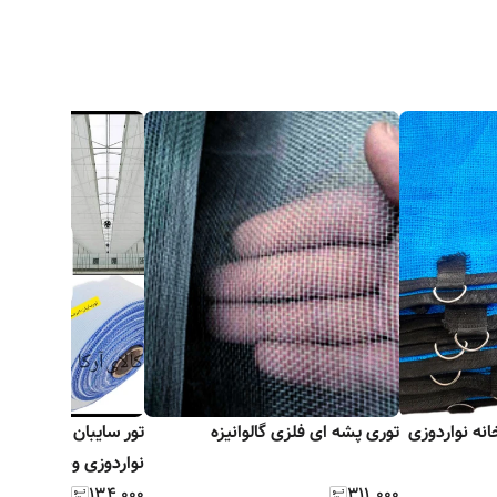
ی شید گلخانه نواردوزی
توری پشه ای فلزی گالوانیزه
تور سایبان سفید شید
نواردوزی وحلقه دار ض
۳۱۱٬۰۰۰
بافت
۱۳۴٬۰۰۰