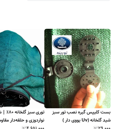
بست کلیپس گیره نصب تور سبز
توری سبز گلخانه
شید گلخانه (Uv یووی دار )
نواردوزی و حلقه‌دار مقاوم
۴٬۶۵۱٬۰۰۰
۲۹٬۰۰۰