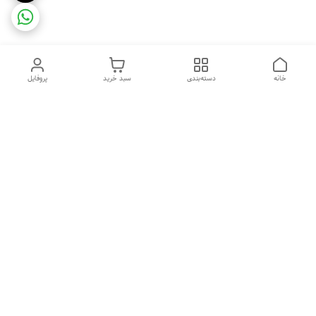
خانه
دسته‌بندی
سبد خرید
پروفایل
دسترسی سریع
ضمانت ترب
رضایتمندی مشتری
اینماد
قوانین و مقررات
تماس با ما
سیاست حریم خصوصی
درباره فروشگاه و محصولات