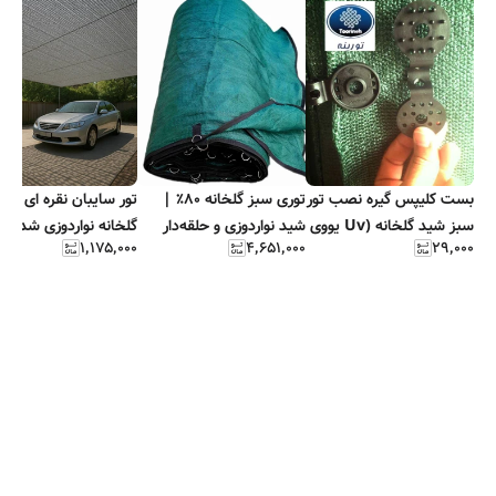
بست کلیپس گیره نصب تور
توری سبز گلخانه ۸۰٪ |
تور سایبان نقره ا
سبز شید گلخانه (Uv یووی
شید نواردوزی و حلقه‌دار
گلخانه نواردوزی شده و
۱٬۱۷۵٬۰۰۰
۴٬۶۵۱٬۰۰۰
۲۹٬۰۰۰
دار )
مقاوم
حلقه دار فلزی