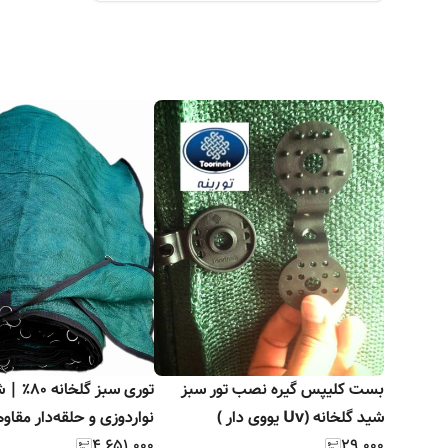
بست کلیپس گیره نصب تور سبز
توری سبز گلخانه
شید گلخانه (Uv یووی دار )
نواردوزی و حلقه‌دار مقاوم
۴٬۶۵۱٬۰۰۰
۲۹٬۰۰۰