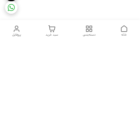
خانه
دسته‌بندی
سبد خرید
پروفایل
دسترسی سریع
ضمانت ترب
رضایتمندی مشتری
اینماد
قوانین و مقررات
تماس با ما
سیاست حریم خصوصی
درباره فروشگاه و محصولات