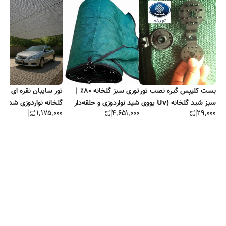
بست کلیپس گیره نصب تور
توری سبز گلخانه ۸۰٪ |
تور سایبان نقره ا
سبز شید گلخانه (Uv یووی
شید نواردوزی و حلقه‌دار
گلخانه نواردوزی شده و
۱٬۱۷۵٬۰۰۰
۴٬۶۵۱٬۰۰۰
۲۹٬۰۰۰
دار )
مقاوم
حلقه دار فلزی