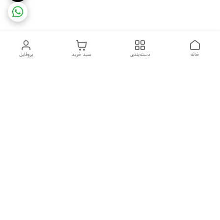
خانه
دسته‌بندی
سبد خرید
پروفایل
دسترسی سریع
ضمانت ترب
رضایتمندی مشتری
اینماد
قوانین و مقررات
تماس با ما
سیاست حریم خصوصی
درباره فروشگاه و محصولات