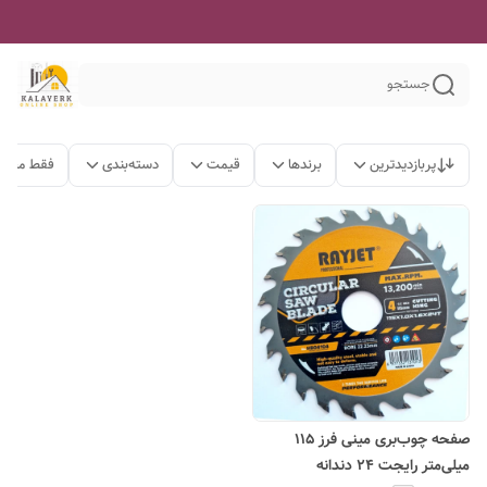
جستجو
پربازدیدترین
برندها
قیمت
دسته‌بندی
فقط محصو
صفحه چوب‌بری مینی فرز 115
میلی‌متر رایجت 24 دندانه