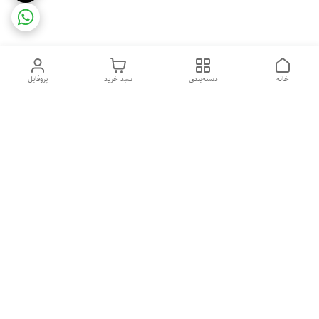
خانه
دسته‌بندی
سبد خرید
پروفایل
دسترسی سریع
ضمانت ترب
رضایتمندی مشتری
اینماد
قوانین و مقررات
تماس با ما
سیاست حریم خصوصی
درباره فروشگاه و محصولات