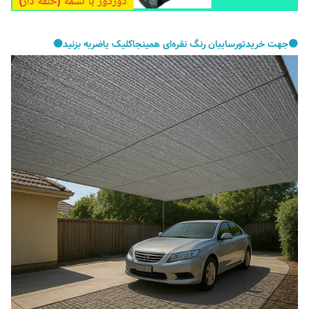
⚫️جهت خریدتورسایبان رنگ نقره‌ای همینجاکلیک یاضربه بزنید⚫️