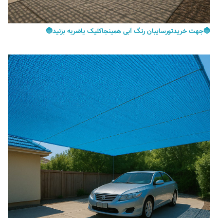
🔵جهت خریدتورسایبان رنگ آبی همینجاکلیک یاضربه بزنید🔵