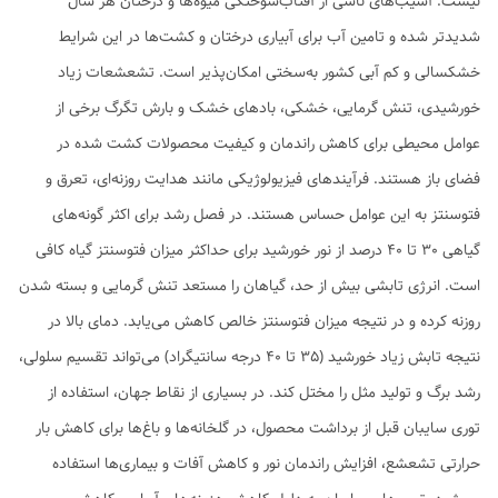
نیست. آسیب‌های ناشی از آفتاب‌سوختگی میوه‌‌ها و درختان هر سال
شدیدتر شده و تامین آب برای آبیاری درختان و کشت‌ها در این شرایط
خشکسالی و کم آبی کشور به‌سختی امکان‌پذیر است. تشعشعات زیاد
خورشیدی، تنش گرمایی، خشکی، بادهای خشک و بارش تگرگ برخی از
عوامل محیطی برای کاهش راندمان و کیفیت محصولات کشت شده در
فضای باز هستند. فرآیندهای فیزیولوژیکی مانند هدایت روزنه‌ای، تعرق و
فتوسنتز به این عوامل حساس هستند. در فصل رشد برای اکثر گونه‌های
گیاهی 30 تا 40 درصد از نور خورشید برای حداکثر میزان فتوسنتز گیاه کافی
است. انرژی تابشی بیش از حد، گیاهان را مستعد تنش گرمایی و بسته شدن
روزنه کرده و در نتیجه میزان فتوسنتز خالص کاهش می‌یابد. دمای بالا در
نتیجه تابش زیاد خورشید (35 تا 40 درجه سانتیگراد) می‌تواند تقسیم سلولی،
رشد برگ و تولید مثل را مختل کند. در بسیاری از نقاط جهان، استفاده از
توری سایبان قبل از برداشت محصول، در گلخانه‌ها و باغ‌ها برای کاهش بار
حرارتی تشعشع، افزایش راندمان نور و کاهش آفات و بیماری‌ها استفاده