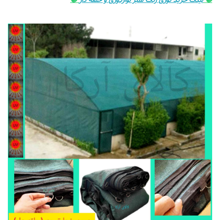
🟣
لینک خرید توری رنگ سبز نواردوزی و حلقه دار
🟣