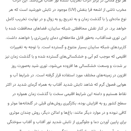
هر نوع مکانی در برابر اثرات تخریب کننده نور آفتاب می‌باشد. این اثرات
مخرب ناشی از اشعه فرا بنفش (UV) موجود در تابش خورشید است که هر
نوع ماده‌ای را با گذشت زمان و به تدریج رو به زوال و در نهایت تخریب کامل
خواهد برد. در کنار نقش محافظتی شبکه سایبان، فضاهای محافظت شده با
این توری ضدآفتاب، به‌طور قابل ملاحظه‌ای دمای پایین‌تری را خواهند داشت.
کاربردهای شبکه سایبان بسیار متنوع و گسترده است. با توجه به تغییرات
اقلیمی که موجب کم آبی و خشکسالی‌های گسترده شده و با گذشت زمان نیز
بر شدت و وسعت خشکسالی ها افزوده می‌شود، توری شید به‌صورت روز
افزون در زمینه‌های مختلف مورد استفاده قرار گرفته است. در شرایط آب و
هوایی فصول گرم که شاهد تابش شدید آفتاب به همراه گرمای شدید در اکثر
نقاط هستیم و دامنه این شرایط اقلیمی سخت با گذشت زمان همواره در
سطح کشور رو به افزایش بوده، بکارگیری روش‌های قبلی در گلخانه‌ها موثر و
کافی نبوده و در موارد دیگر مانند: باغ‌ها و اماکن دیگر، روش چندان موثری
برای پایین آوردن دما و جلوگیری از تابش شدید نور آفتاب و آفتاب سوختگی