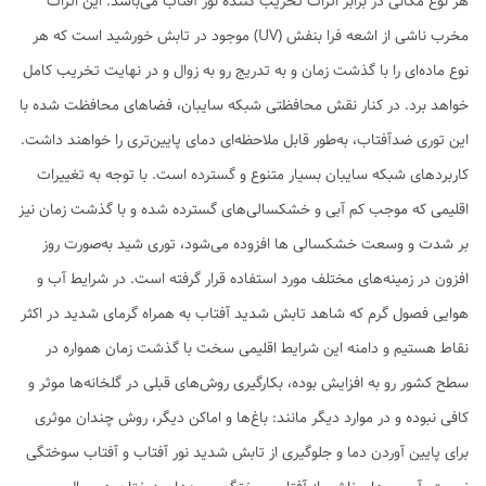
هر نوع مکانی در برابر اثرات تخریب کننده نور آفتاب می‌باشد. این اثرات
مخرب ناشی از اشعه فرا بنفش (UV) موجود در تابش خورشید است که هر
نوع ماده‌ای را با گذشت زمان و به تدریج رو به زوال و در نهایت تخریب کامل
خواهد برد. در کنار نقش محافظتی شبکه سایبان، فضاهای محافظت شده با
این توری ضدآفتاب، به‌طور قابل ملاحظه‌ای دمای پایین‌تری را خواهند داشت.
کاربردهای شبکه سایبان بسیار متنوع و گسترده است. با توجه به تغییرات
اقلیمی که موجب کم آبی و خشکسالی‌های گسترده شده و با گذشت زمان نیز
بر شدت و وسعت خشکسالی ها افزوده می‌شود، توری شید به‌صورت روز
افزون در زمینه‌های مختلف مورد استفاده قرار گرفته است. در شرایط آب و
هوایی فصول گرم که شاهد تابش شدید آفتاب به همراه گرمای شدید در اکثر
نقاط هستیم و دامنه این شرایط اقلیمی سخت با گذشت زمان همواره در
سطح کشور رو به افزایش بوده، بکارگیری روش‌های قبلی در گلخانه‌ها موثر و
کافی نبوده و در موارد دیگر مانند: باغ‌ها و اماکن دیگر، روش چندان موثری
برای پایین آوردن دما و جلوگیری از تابش شدید نور آفتاب و آفتاب سوختگی