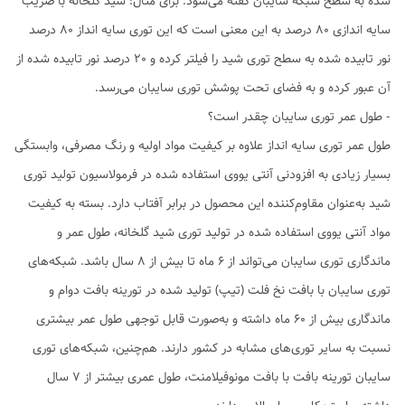
شده به سطح شبکه سایبان گفته می‌شود. برای مثال: شید گلخانه با ضریب
سایه اندازی 80 درصد به این معنی است که این توری سایه انداز 80 درصد
نور تابیده شده به سطح توری شید را فیلتر کرده و 20 درصد نور تابیده شده از
آن عبور کرده و به فضای تحت پوشش توری سایبان می‌رسد.
- طول عمر توری سایبان چقدر است؟
طول عمر توری سایه انداز علاوه بر کیفیت مواد اولیه و رنگ مصرفی، وابستگی
بسیار زیادی به افزودنی آنتی یووی استفاده شده در فرمولاسیون تولید توری
شید به‌عنوان مقاوم‌کننده این محصول در برابر آفتاب دارد. بسته به کیفیت
مواد آنتی یووی استفاده شده در تولید توری شید گلخانه، طول عمر و
ماندگاری توری سایبان می‌تواند از 6 ماه تا بیش از 8 سال باشد. شبکه‌های
توری سایبان با بافت نخ فلت (تیپ) تولید شده در تورینه بافت دوام و
ماندگاری بیش از 60 ماه داشته و به‌صورت قابل توجهی طول عمر بیشتری
نسبت به سایر توری‌های مشابه در کشور دارند. هم‌چنین، شبکه‌های توری
سایبان تورینه بافت با بافت مونوفیلامنت، طول عمری بیشتر از 7 سال