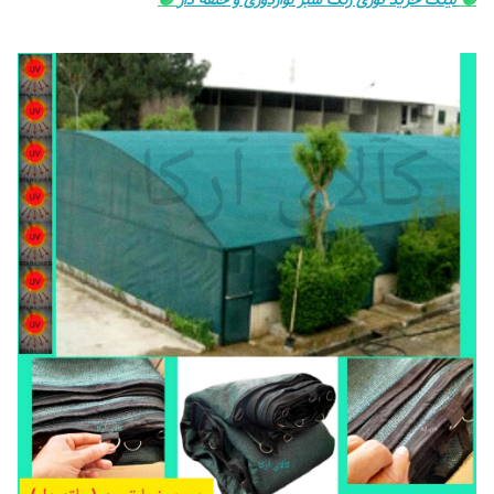
🟣
لینک خرید توری رنگ سبز نواردوزی و حلقه دار
🟣