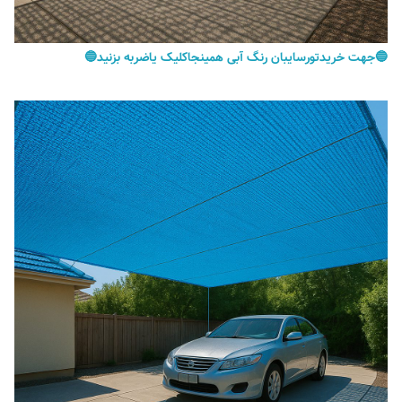
🔵جهت خریدتورسایبان رنگ آبی همینجاکلیک یاضربه بزنید🔵