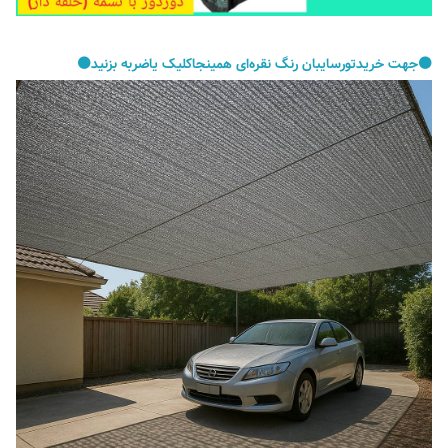
⚫️جهت خریدتورسایبان رنگ نقره‌ای همینجاکلیک یاضربه بزنید⚫️