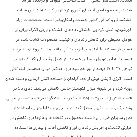
نیست. آسیب‌های ناشی از آفتاب‌سوختگی میوه‌‌ها و درختان هر سال
شدیدتر شده و تامین آب برای آبیاری درختان و کشت‌ها در این شرایط
خشکسالی و کم آبی کشور به‌سختی امکان‌پذیر است. تشعشعات زیاد
خورشیدی، تنش گرمایی، خشکی، بادهای خشک و بارش تگرگ برخی از
عوامل محیطی برای کاهش راندمان و کیفیت محصولات کشت شده در
فضای باز هستند. فرآیندهای فیزیولوژیکی مانند هدایت روزنه‌ای، تعرق و
فتوسنتز به این عوامل حساس هستند. در فصل رشد برای اکثر گونه‌های
گیاهی 30 تا 40 درصد از نور خورشید برای حداکثر میزان فتوسنتز گیاه کافی
است. انرژی تابشی بیش از حد، گیاهان را مستعد تنش گرمایی و بسته شدن
روزنه کرده و در نتیجه میزان فتوسنتز خالص کاهش می‌یابد. دمای بالا در
نتیجه تابش زیاد خورشید (35 تا 40 درجه سانتیگراد) می‌تواند تقسیم سلولی،
رشد برگ و تولید مثل را مختل کند. در بسیاری از نقاط جهان، استفاده از
توری سایبان قبل از برداشت محصول، در گلخانه‌ها و باغ‌ها برای کاهش بار
حرارتی تشعشع، افزایش راندمان نور و کاهش آفات و بیماری‌ها استفاده