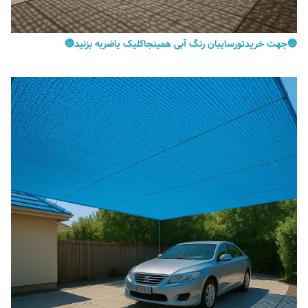
🔵جهت خریدتورسایبان رنگ آبی همینجاکلیک یاضربه بزنید🔵