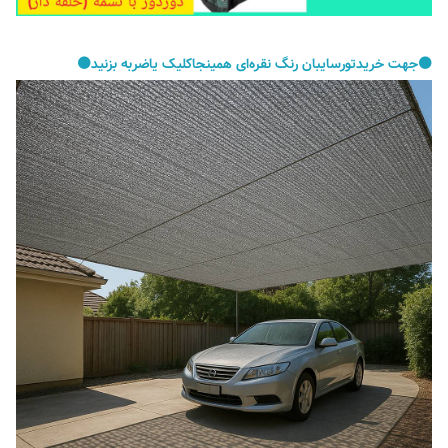
⚫️جهت خریدتورسایبان رنگ نقره‌ای همینجاکلیک یاضربه بزنید⚫️