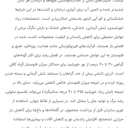
نیست. آسیب‌های ناشی از آفتاب‌سوختگی میوه‌‌ها و درختان هر سال
شدیدتر شده و تامین آب برای آبیاری درختان و کشت‌ها در این شرایط
خشکسالی و کم آبی کشور به‌سختی امکان‌پذیر است. تشعشعات زیاد
خورشیدی، تنش گرمایی، خشکی، بادهای خشک و بارش تگرگ برخی از
عوامل محیطی برای کاهش راندمان و کیفیت محصولات کشت شده در
فضای باز هستند. فرآیندهای فیزیولوژیکی مانند هدایت روزنه‌ای، تعرق و
فتوسنتز به این عوامل حساس هستند. در فصل رشد برای اکثر گونه‌های
گیاهی 30 تا 40 درصد از نور خورشید برای حداکثر میزان فتوسنتز گیاه کافی
است. انرژی تابشی بیش از حد، گیاهان را مستعد تنش گرمایی و بسته شدن
روزنه کرده و در نتیجه میزان فتوسنتز خالص کاهش می‌یابد. دمای بالا در
نتیجه تابش زیاد خورشید (35 تا 40 درجه سانتیگراد) می‌تواند تقسیم سلولی،
رشد برگ و تولید مثل را مختل کند. در بسیاری از نقاط جهان، استفاده از
توری سایبان قبل از برداشت محصول، در گلخانه‌ها و باغ‌ها برای کاهش بار
حرارتی تشعشع، افزایش راندمان نور و کاهش آفات و بیماری‌ها استفاده