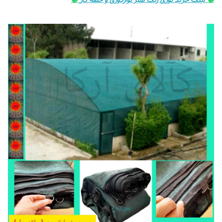
🟣
لینک خرید توری رنگ سبز نواردوزی و حلقه دار
🟣