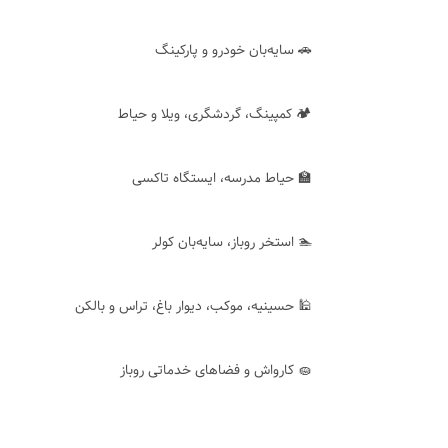
🚗 سایه‌بان خودرو و پارکینگ
🏕 کمپینگ، گردشگری، ویلا و حیاط
🏫 حیاط مدرسه، ایستگاه تاکسی
🏊 استخر روباز، سایه‌بان کولر
🕌 حسینیه، موکب، دیوار باغ، تراس و بالکن
🧽 کارواش و فضاهای خدماتی روباز