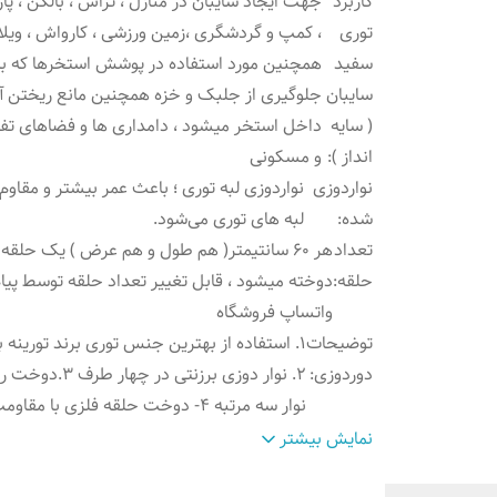
کاربرد
جهت ایجاد سایبان در منازل ، تراس ، بالکن ، پا
توری
، کمپ و گردشگری ،زمین ورزشی ، کارواش ، ویلا 
سفید
همچنین مورد استفاده در پوشش استخرها که ب
سایبان
جلوگیری از جلبک و خزه همچنین مانع ریختن 
( سایه
داخل استخر میشود ، دامداری ها و فضاهای تف
انداز )
:
و مسکونی
نواردوزی
نواردوزی لبه توری ؛ باعث عمر بیشتر و مقاو
شده
:
لبه های توری می‌شود.
تعداد
هر ۶۰ سانتیمتر( هم طول و هم عرض ) یک حلقه
حلقه
:
دوخته میشود ، قابل تغییر تعداد حلقه توسط پیام
واتساپ فروشگاه
توضیحات
1. استفاده از بهترین جنس توری برند تورینه 
دوردوزی
:
۲. نوار دوزی برزنتی در چهار طرف 
نوار سه مرتبه ۴- دوخت حلقه فلزی با مقاومت بالا
ویژگی
:
رنگ سفید ، جنس پلی اتیلن ، ضدآفتاب
نمایش بیشتر