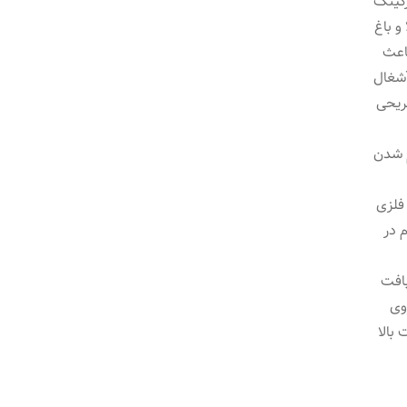
رکینگ
و باغ
اعث
آشغال
ریحی
م شدن
 فلزی
 در
بافت
۳.دوخت روی