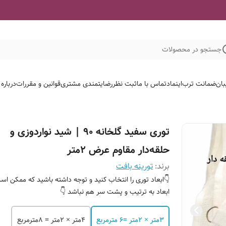
جستجو در محصولات
لات ما
قوانین و مقررات
رضایتمندی مشتری
ثبت نظر
تماس با ما
اینماد
ضمانت ترب
گلخ
توری سفید گلخانه 90 | شید نواردوزی و
حلقه‌دار مقاوم عرض ۲متر
تورینه بافت
برند:
ابعاد توری را انتخاب کنید و توجه داشته باشید که ممکن است
ابعاد به ترتیب و پشت سر هم نباشد 👇
۴متر × ۲متر = ۸مترمربع
۳متر × ۲متر =۶ مترمربع