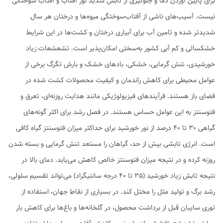
برای پایین آوردن دما و جلوگیری از تابش شدید نور آفتاب و آفتاب سوختگی
نیست. آسیب‌های ناشی از آفتاب‌سوختگی میوه‌‌ها و درختان هر سال
شدیدتر شده و تامین آب برای آبیاری درختان و کشت‌ها در این شرایط
خشکسالی و کم آبی کشور به‌سختی امکان‌پذیر است. تشعشعات زیاد
خورشیدی، تنش گرمایی، خشکی، بادهای خشک و بارش تگرگ برخی از
عوامل محیطی برای کاهش راندمان و کیفیت محصولات کشت شده در
فضای باز هستند. فرآیندهای فیزیولوژیکی مانند هدایت روزنه‌ای، تعرق و
فتوسنتز به این عوامل حساس هستند. در فصل رشد برای اکثر گونه‌های
گیاهی 30 تا 40 درصد از نور خورشید برای حداکثر میزان فتوسنتز گیاه کافی
است. انرژی تابشی بیش از حد، گیاهان را مستعد تنش گرمایی و بسته شدن
روزنه کرده و در نتیجه میزان فتوسنتز خالص کاهش می‌یابد. دمای بالا در
نتیجه تابش زیاد خورشید (35 تا 40 درجه سانتیگراد) می‌تواند تقسیم سلولی،
رشد برگ و تولید مثل را مختل کند. در بسیاری از نقاط جهان، استفاده از
توری سایبان قبل از برداشت محصول، در گلخانه‌ها و باغ‌ها برای کاهش بار