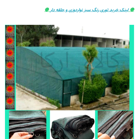
🟣
لینک خرید توری رنگ سبز نواردوزی و حلقه دار
🟣