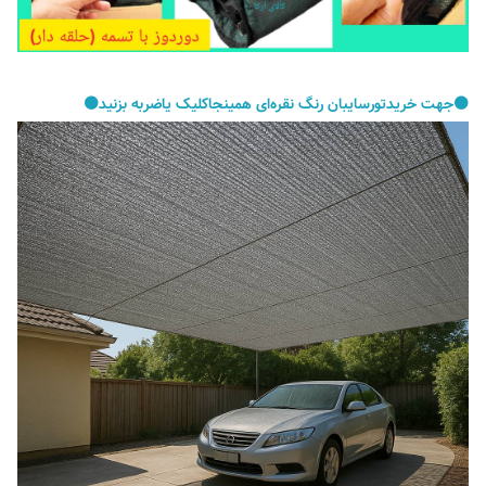
⚫️جهت خریدتورسایبان رنگ نقره‌ای همینجاکلیک یاضربه بزنید⚫️