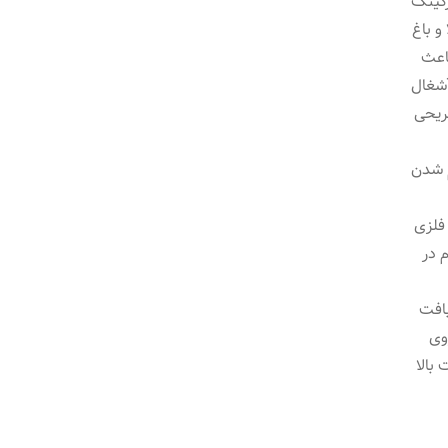
رکینگ
و باغ
اعث
آشغال
ریحی
م شدن
 فلزی
 در
بافت
۳.دوخت روی