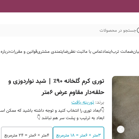
جستجو در محصولات
لات ما
قوانین و مقررات
رضایتمندی مشتری
ثبت نظر
تماس با ما
اینماد
ضمانت ترب
گلخ
توری کرم گلخانه ۹۰٪ | شید نواردوزی و
حلقه‌دار مقاوم عرض 6متر
تورینه بافت
برند:
ابعاد توری را انتخاب کنید و توجه داشته باشید که ممکن است
ابعاد به ترتیب و پشت سر هم نباشد 👇
۴متر × 6متر = 24 مترمربع
۳متر × 6متر = 18 مترمربع