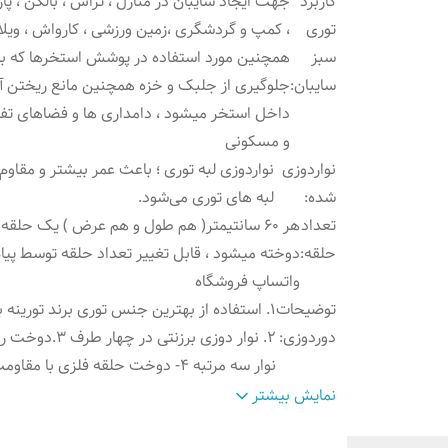
کاربرد
جهت ایجاد سایبان در منازل ، تراس ، بالکن ، پا
توری
، کمپ و گردشگری ،زمین ورزشی ، کارواش ، ویلا 
سبز
همچنین مورد استفاده در پوشش استخرها که ب
سایبان
:
جلوگیری از جلبک و خزه همچنین مانع ریختن 
داخل استخر میشود ، دامداری ها و فضاهای تف
و مسکونی
نواردوزی
نواردوزی لبه توری ؛ باعث عمر بیشتر و مقاو
شده
:
لبه های توری می‌شود.
تعداد
هر ۶۰ سانتیمتر( هم طول و هم عرض ) یک حلقه
حلقه
:
دوخته میشود ، قابل تغییر تعداد حلقه توسط پیام
واتساپ فروشگاه
توضیحات
1. استفاده از بهترین جنس توری برند تورینه 
دوردوزی
:
۲. نوار دوزی برزنتی در چهار طرف 
نوار سه مرتبه ۴- دوخت حلقه فلزی با مقاومت بالا
ویژگی
:
رنگ کرم ، جنس پلی اتیلن ، ضدآفتاب، تراکم ۹۰درصد
نمایش بیشتر