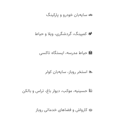
🚗 سایه‌بان خودرو و پارکینگ
🏕 کمپینگ، گردشگری، ویلا و حیاط
🏫 حیاط مدرسه، ایستگاه تاکسی
🏊 استخر روباز، سایه‌بان کولر
🕌 حسینیه، موکب، دیوار باغ، تراس و بالکن
🧽 کارواش و فضاهای خدماتی روباز