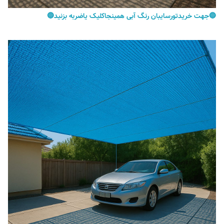
🔵جهت خریدتورسایبان رنگ آبی همینجاکلیک یاضربه بزنید🔵