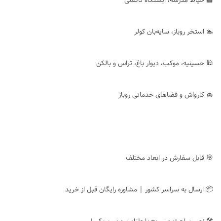
🏫 حیاط مدرسه، ایستگاه تاکسی
🏊 استخر روباز، سایه‌بان کولر
🕌 حسینیه، موکب، دیوار باغ، تراس و بالکن
🧽 کارواش و فضاهای خدماتی روباز
🎯 قابل سفارش در ابعاد مختلف
📦 ارسال به سراسر کشور | مشاوره رایگان قبل از خرید