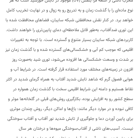
مخرب ناشی از اشعه فرا بنفش (UV) موجود در تابش خورشید است که هر
نوع ماده‌ای را با گذشت زمان و به تدریج رو به زوال و در نهایت تخریب کامل
خواهد برد. در کنار نقش محافظتی شبکه سایبان، فضاهای محافظت شده با
این توری ضدآفتاب، به‌طور قابل ملاحظه‌ای دمای پایین‌تری را خواهند داشت.
کاربردهای شبکه سایبان بسیار متنوع و گسترده است. با توجه به تغییرات
اقلیمی که موجب کم آبی و خشکسالی‌های گسترده شده و با گذشت زمان نیز
بر شدت و وسعت خشکسالی ها افزوده می‌شود، توری شید به‌صورت روز
افزون در زمینه‌های مختلف مورد استفاده قرار گرفته است. در شرایط آب و
هوایی فصول گرم که شاهد تابش شدید آفتاب به همراه گرمای شدید در اکثر
نقاط هستیم و دامنه این شرایط اقلیمی سخت با گذشت زمان همواره در
سطح کشور رو به افزایش بوده، بکارگیری روش‌های قبلی در گلخانه‌ها موثر و
کافی نبوده و در موارد دیگر مانند: باغ‌ها و اماکن دیگر، روش چندان موثری
برای پایین آوردن دما و جلوگیری از تابش شدید نور آفتاب و آفتاب سوختگی
نیست. آسیب‌های ناشی از آفتاب‌سوختگی میوه‌‌ها و درختان هر سال