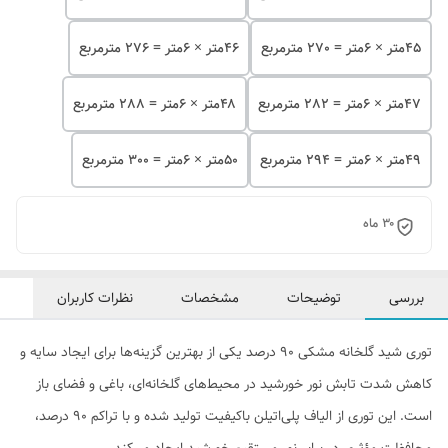
۴۵متر × 6متر = 270 مترمربع
۴۶متر × 6متر = 276 مترمربع
۴۷متر × 6متر = 282 مترمربع
۴۸متر × 6متر = 288 مترمربع
۴۹متر × 6متر = 294 مترمربع
۵۰متر × 6متر = 300 مترمربع
۳۰ ماه
بررسی
توضیحات
مشخصات
نظرات کاربران
توری شید گلخانه مشکی 90 درصد یکی از بهترین گزینه‌ها برای ایجاد سایه و
کاهش شدت تابش نور خورشید در محیط‌های گلخانه‌ای، باغی و فضای باز
است. این توری از الیاف پلی‌اتیلن باکیفیت تولید شده و با تراکم 90 درصد،