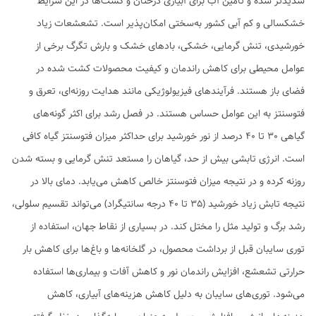
شدیدتر شده و تامین آب برای آبیاری درختان و کشت‌ها در این شرایط
خشکسالی و کم آبی کشور به‌سختی امکان‌پذیر است. تشعشعات زیاد
خورشیدی، تنش گرمایی، خشکی، بادهای خشک و بارش تگرگ برخی از
عوامل محیطی برای کاهش راندمان و کیفیت محصولات کشت شده در
فضای باز هستند. فرآیندهای فیزیولوژیکی مانند هدایت روزنه‌ای، تعرق و
فتوسنتز به این عوامل حساس هستند. در فصل رشد برای اکثر گونه‌های
گیاهی 30 تا 40 درصد از نور خورشید برای حداکثر میزان فتوسنتز گیاه کافی
است. انرژی تابشی بیش از حد، گیاهان را مستعد تنش گرمایی و بسته شدن
روزنه کرده و در نتیجه میزان فتوسنتز خالص کاهش می‌یابد. دمای بالا در
نتیجه تابش زیاد خورشید (35 تا 40 درجه سانتیگراد) می‌تواند تقسیم سلولی،
رشد برگ و تولید مثل را مختل کند. در بسیاری از نقاط جهان، استفاده از
توری سایبان قبل از برداشت محصول، در گلخانه‌ها و باغ‌ها برای کاهش بار
حرارتی تشعشع، افزایش راندمان نور و کاهش آفات و بیماری‌ها استفاده
می‌شود. توری‌های سایبان به دلیل کاهش هزینه‌های آبیاری، کاهش