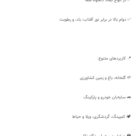
✅ در انواع ابعاد دلخواه شما
✅ دوام بالا در برابر نور آفتاب، باد، و رطوبت
📍 کاربردهای متنوع:
🌱 گلخانه، باغ و زمین کشاورزی
🚗 سایه‌بان خودرو و پارکینگ
🏕 کمپینگ، گردشگری، ویلا و حیاط