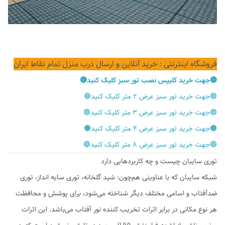
فروشگاه اینترنتی : خرید آنلاین و ارسال درب منزل تمام نقاط ایران
🔴جهت خرید کلیپس نصب تور سبز کلیک کنید🔴
🟢جهت خرید تور سبز عرض ۲ متر کلیک کنید🟢
🟣جهت خرید تور سبز عرض ۳ متر کلیک کنید🟣
🟠جهت خرید تور سبز عرض ۴ متر کلیک کنید🟠
🔵جهت خرید تور سبز عرض ۸ متر کلیک کنید🔵
توری سایبان چیست و چه کاربردهایی دارد
شبکه سایبان که با عناوینی هم‌چون: شید گلخانه، توری سایه انداز، توری
ضدآفتاب و اسامی مختلف دیگر شناخته می‌شود، برای پوشش و محافظت
هر نوع مکانی در برابر اثرات تخریب کننده نور آفتاب می‌باشد. این اثرات