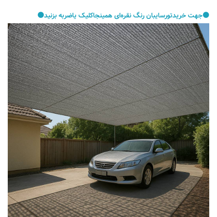
⚫️جهت خریدتورسایبان رنگ نقره‌ای همینجاکلیک یاضربه بزنید⚫️