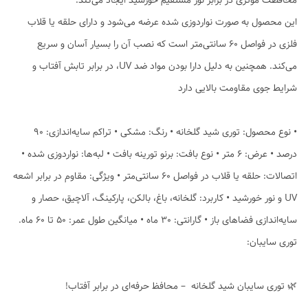
محافظت مؤثری در برابر نور مستقیم خورشید ایجاد می‌کند.
این محصول به صورت نواردوزی شده عرضه می‌شود و دارای حلقه یا قلاب
فلزی در فواصل 60 سانتی‌متر است که نصب آن را بسیار آسان و سریع
می‌کند. همچنین به دلیل دارا بودن مواد ضد UV، در برابر تابش آفتاب و
شرایط جوی مقاومت بالایی دارد
• نوع محصول: توری شید گلخانه • رنگ: مشکی • تراکم سایه‌اندازی: 90
درصد • عرض: ۶ متر • نوع بافت: برنو تورینه بافت • لبه‌ها: نواردوزی شده •
اتصالات: حلقه یا قلاب در فواصل 60 سانتی‌متر • ویژگی: مقاوم در برابر اشعه
UV و نور خورشید • کاربرد: گلخانه، باغ، بالکن، پارکینگ، آلاچیق، حصار و
سایه‌اندازی فضاهای باز • گارانتی: 30 ماه • میانگین طول عمر: 50 تا 60 ماه.
توری سایبان:
🌿 توری سایبان شید گلخانه – محافظ حرفه‌ای در برابر آفتاب!