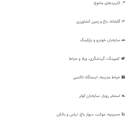
📍 کاربردهای متنوع:
🌱 گلخانه، باغ و زمین کشاورزی
🚗 سایه‌بان خودرو و پارکینگ
🏕 کمپینگ، گردشگری، ویلا و حیاط
🏫 حیاط مدرسه، ایستگاه تاکسی
🏊 استخر روباز، سایه‌بان کولر
🕌 حسینیه، موکب، دیوار باغ، تراس و بالکن