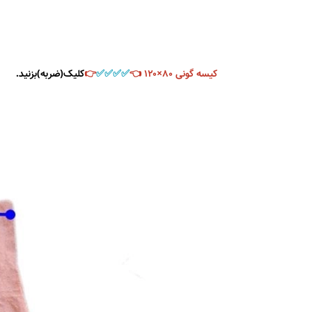
کیسه گونی ۸۰×۱۲۰ 👈
✅️✅️✅️✅️
👉
کلیک(ضربه)بزنید.