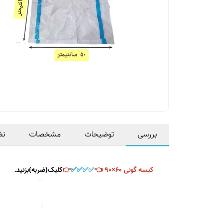
بررسی
توضیحات
مشخصات
نظ
کیسه گونی ۶۰×۹۰ 👈
✅️✅️✅️✅️
👉
کلیک(ضربه)بزنید.