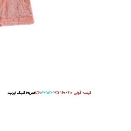
کیسه گونی ۱۱۰×۱۶۰ 👈
✅️✅️✅️✅️
👉
ضربه(کلیک)بزنید