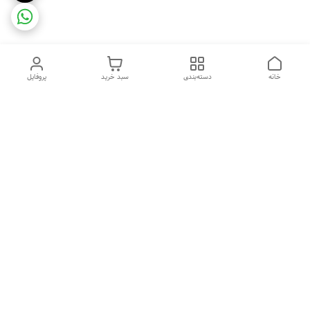
خانه
دسته‌بندی
سبد خرید
پروفایل
دسترسی سریع
ضمانت ترب
رضایتمندی مشتری
اینماد
قوانین و مقررات
تماس با ما
سیاست حریم خصوصی
درباره فروشگاه و محصولات