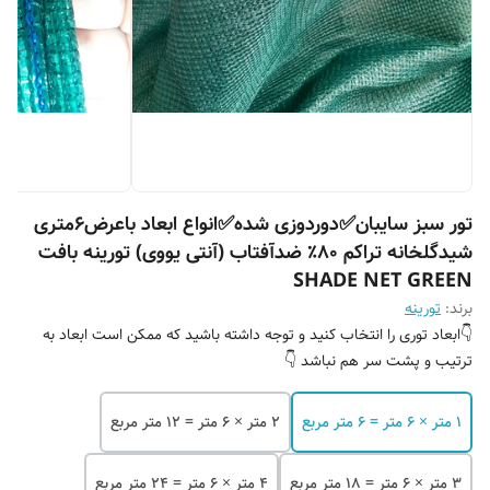
تور سبز سایبان✅️دوردوزی شده✅️انواع ابعاد باعرض6متری
شیدگلخانه تراکم ۸۰٪ ضدآفتاب (آنتی یووی) تورینه بافت
SHADE NET GREEN
برند:
تورینه
👇ابعاد توری را انتخاب کنید و توجه داشته باشید که ممکن است ابعاد به
ترتیب و پشت سر هم نباشد 👇
۱ متر × ۶ متر = ۶ متر مربع
۲ متر × ۶ متر = ۱۲ متر مربع
۳ متر × ۶ متر = ۱۸ متر مربع
۴ متر × ۶ متر = ۲۴ متر مربع