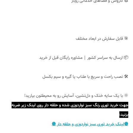
🧽 کارواش و فضاهای خدماتی روباز
🎯 قابل سفارش در ابعاد مختلف
📦 ارسال به سراسر کشور | مشاوره رایگان قبل از خرید
🛠 نصب راحت و سریع با طناب یا گیره و سیم بکسل
🌞 با یک سایه خنک و دل‌نشین، آسایش رو به محیطتون بیارید!
جهت خرید توری رنگ سبز نواردوزی شده و حلقه دار روی لینک زیر ضربه
بزنید:
🟣لینک خرید توری سبز نواردوزی و حلقه دار 🟣