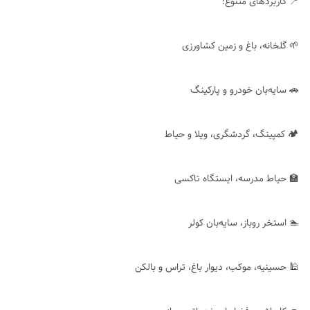
📍 کاربردهای متنوع:
🌱 گلخانه، باغ و زمین کشاورزی
🚗 سایه‌بان خودرو و پارکینگ
🏕 کمپینگ، گردشگری، ویلا و حیاط
🏫 حیاط مدرسه، ایستگاه تاکسی
🏊 استخر روباز، سایه‌بان کولر
🕌 حسینیه، موکب، دیوار باغ، تراس و بالکن