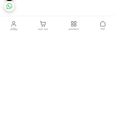
خانه
دسته‌بندی
سبد خرید
پروفایل
دسترسی سریع
ضمانت ترب
رضایتمندی مشتری
اینماد
قوانین و مقررات
تماس با ما
سیاست حریم خصوصی
درباره فروشگاه و محصولات