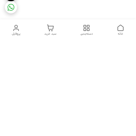
خانه
دسته‌بندی
سبد خرید
پروفایل
دسترسی سریع
ضمانت ترب
رضایتمندی مشتری
اینماد
قوانین و مقررات
تماس با ما
سیاست حریم خصوصی
درباره فروشگاه و محصولات