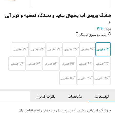
شلنگ ورودی آب یخچال ساید و دستگاه تصفیه و کولر آبی
6
برند:
PTH
👇 انتخاب متراژ شلنگ 👇
۵ متری
۱۰ متری
۱۵ متری
۲۰ متری
۲۵ متری
۳۰ متری
۳۵ متری
۴۰ متری
۴۵ متری
۵۰ متری
۶۰ متری
۷۰ متری
۸۰ متری
۹۰ متری
۱۰۰ متری
توضیحات
مشخصات
نظرات کاربران
فروشگاه اینترنتی : خرید آنلاین و ارسال درب منزل تمام نقاط ایران